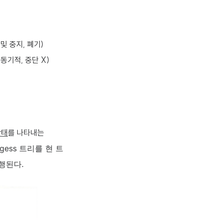
및 중지, 폐기)
(동기적, 중단 X)
상태
를 나타내는
rogess 트리를 현 트
행된다.