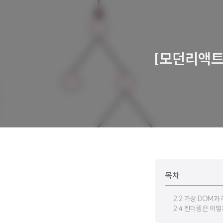
[모던리액트-
목차
2.2 가상 DOM과
2.4 렌더링은 어