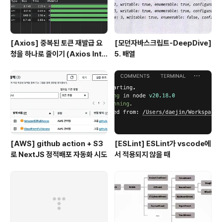
[Axios] 중복된 토큰 재발급 요
[모던자바스크립트-DeepDive]
청을 하나로 줄이기 (Axios Inte
5. 배열
rceptor)
[AWS] github action + S3
[ESLint] ESLint가 vscode에
로 NextJS 정적배포 자동화 시도
서 적용되지 않을 때