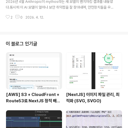
2026년 4월 Anthropic이 mythos라는 새 모델의 벤치마킹 결과를 내놓았
다.동시에 이 AI 모델이 얼마나 보안 취약점을 잘 찾아내며, 안전장치들을 우회
하는데 뛰어난 지에 대해서도 공유했다."이 모델은 너무나 뛰어나고 위험해서,
2
0
2026. 4. 12.
지금은 공개할 수 없고 아마존, 구글 등의 회사에 소수의 인원에게만 공개한 상
태이다."마치 세상의 종말이 다가오는 것처럼 말하는데, 공포를 이용한 마케팅
인지. 아니면 정말로 "위험한 녀석"이라서 그런 것인지는 모르겠지만..AI가 급
속도로 발전하면서 개발자로써 느껴지는 특유의 피로감에 대해 다시 생각하게
되었다. 미친듯이 빠르게 흐르는 AI의 흐름에서 뒤쳐지는 것에 대한 불안감이
이 블로그 인기글
다.그리고 이 AI의 발전에 대해 항상 "우린 얼마 안남았다", "너무 위험한 모델이
나왔다"..
[AWS] S3 + CloudFront +
[NextJS] 이미지 파일 관리, 최
Route53로 NextJS 정적 배포
적화 (SVG, SVGO)
하기