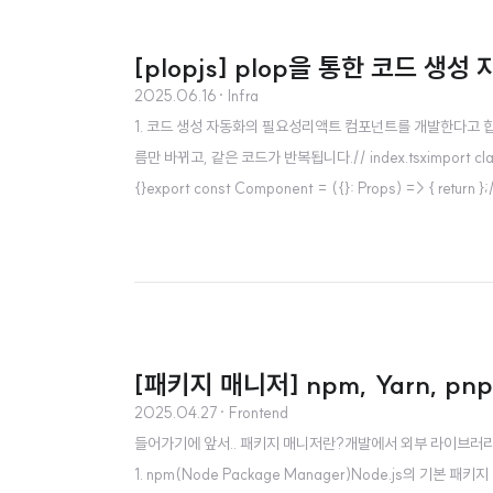
[plopjs] plop을 통한 코드 생성 
2025.06.16
· Infra
1. 코드 생성 자동화의 필요성리액트 컴포넌트를 개발한다고 합시다. 
름만 바뀌고, 같은 코드가 반복됩니다.// index.tsximport className
{}export const Component = ({}: Props) => { return };/
[패키지 매니저] npm, Yarn, p
2025.04.27
· Frontend
들어가기에 앞서.. 패키지 매니저란?개발에서 외부 라이브러리,
1. npm(Node Package Manager)Node.js의 기본