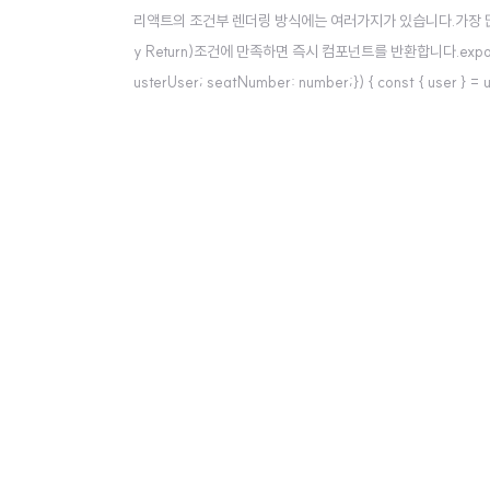
리액트의 조건부 렌더링 방식에는 여러가지가 있습니다.가장 많이 
y Return)조건에 만족하면 즉시 컴포넌트를 반환합니다.export defaul
usterUser; seatNumber: number;}) { const { use
리턴합니다. return ( {seatNumber} ..