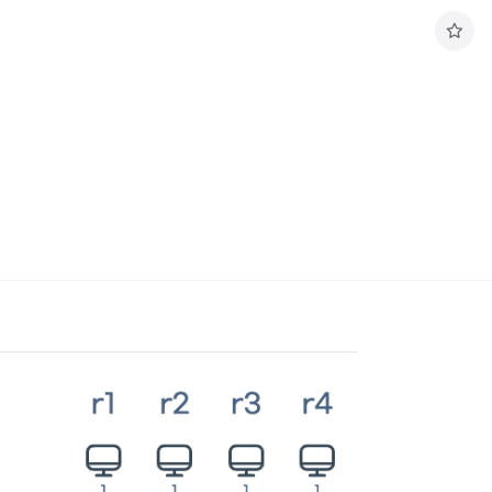
구
독
하
기