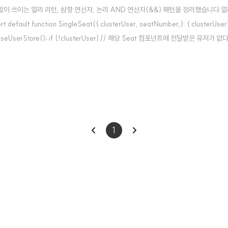
쓰이는 얼리 리턴, 삼항 연산자, 논리 AND 연산자(&&) 패턴을 정리했습니다.얼리 
t function SingleSeat({ clusterUser, seatNumber,}: { clusterUser?
r } = useUserStore(); if (!clusterUser) // 해당 Seat 컴포넌트에 전달받은 유저가
이
다
1
전
음